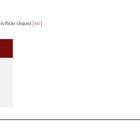
s flickr cliquez [
ici
]