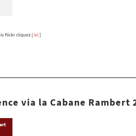
s flickr cliquez [
ici
]
ence via la Cabane Rambert 
ert