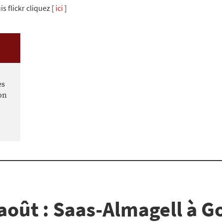
s flickr cliquez [
ici
]
es
on
août : Saas-Almagell à 