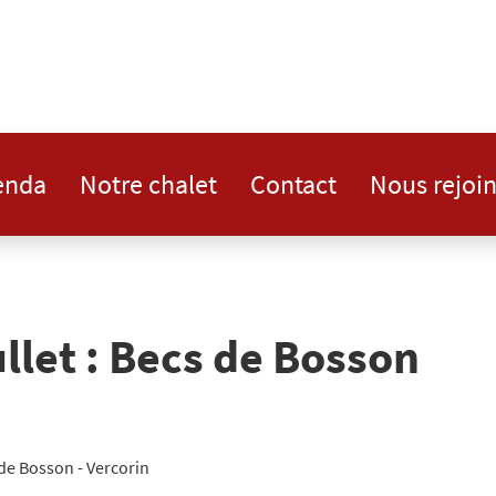
enda
Notre chalet
Contact
Nous rejoi
llet : Becs de Bosson
de Bosson - Vercorin