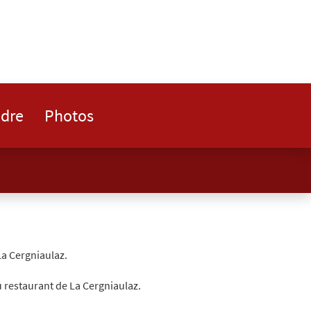
ndre
Photos
 La Cergniaulaz.
u restaurant de La Cergniaulaz.