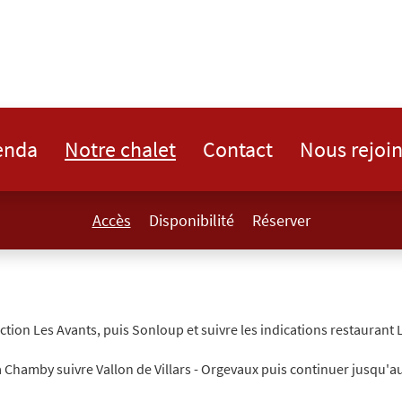
enda
Notre chalet
Contact
Nous rejoi
Accès
Disponibilité
Réserver
ction Les Avants, puis Sonloup et suivre les indications restaurant
à Chamby suivre Vallon de Villars - Orgevaux puis continuer jusqu'a